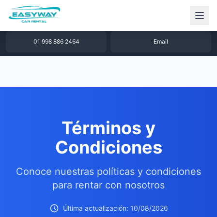
1 877 640 32 79
WhatsApp
01 998 886 2464
Email
Términos y
Condiciones
Conoce nuestras políticas y condiciones
para rentar con nosotros
Última actualización: 10/08/2026